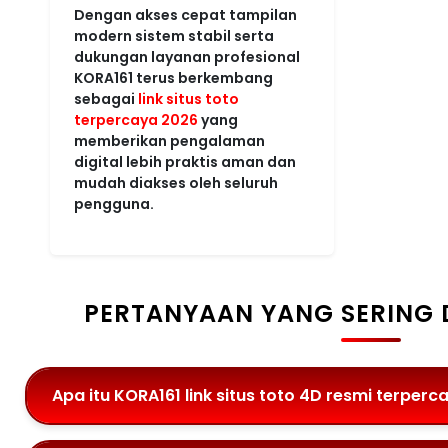
Dengan akses cepat tampilan
modern sistem stabil serta
dukungan layanan profesional
KORA161 terus berkembang
sebagai
link situs toto
terpercaya 2026
yang
memberikan pengalaman
digital lebih praktis aman dan
mudah diakses oleh seluruh
pengguna.
PERTANYAAN YANG SERING 
Apa itu KORA161 link situs toto 4D resmi terperc