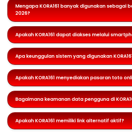
Mengapa KORA161 banyak digunakan sebagai ban
2026?
Apakah KORA161 dapat diakses melalui smartp
Apa keunggulan sistem yang digunakan KORA16
Apakah KORA161 menyediakan pasaran toto onl
Bagaimana keamanan data pengguna di KORA1
Apakah KORA161 memiliki link alternatif aktif?