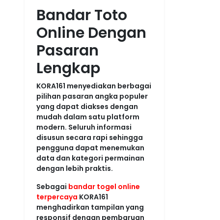
Bandar Toto
Online Dengan
Pasaran
Lengkap
KORA161 menyediakan berbagai
pilihan pasaran angka populer
yang dapat diakses dengan
mudah dalam satu platform
modern. Seluruh informasi
disusun secara rapi sehingga
pengguna dapat menemukan
data dan kategori permainan
dengan lebih praktis.
Sebagai
bandar togel online
terpercaya
KORA161
menghadirkan tampilan yang
responsif dengan pembaruan