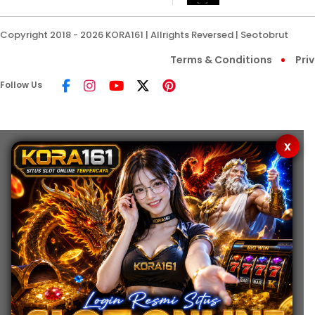
Copyright 2018 - 2026 KORA161 | Allrights Reversed | Seotobrut
Terms & Conditions
Pri
Follow Us
x