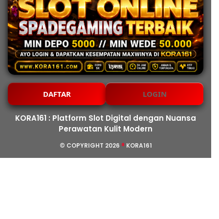
DAFTAR
LOGIN
KORA161 : Platform Slot Digital dengan Nuansa
Perawatan Kulit Modern
© COPYRIGHT 2026
®
KORA161