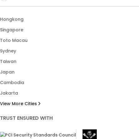
Hongkong
Singapore
Toto Macau
Sydney
Taiwan
Japan
Cambodia
Jakarta
View More Cities
TRUST ENSURED WITH