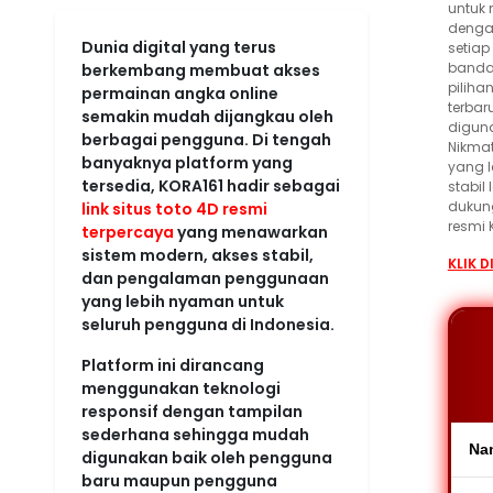
untuk 
denga
Dunia digital yang terus
setiap
bandar
berkembang membuat akses
piliha
permainan angka online
terbar
semakin mudah dijangkau oleh
diguna
berbagai pengguna. Di tengah
Nikmat
banyaknya platform yang
yang l
tersedia, KORA161 hadir sebagai
stabil
dukung
link situs toto 4D resmi
resmi 
terpercaya
yang menawarkan
sistem modern, akses stabil,
KLIK D
dan pengalaman penggunaan
yang lebih nyaman untuk
seluruh pengguna di Indonesia.
Platform ini dirancang
menggunakan teknologi
responsif dengan tampilan
sederhana sehingga mudah
Na
digunakan baik oleh pengguna
baru maupun pengguna