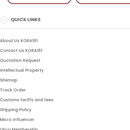
QUICK LINKS
About Us KORA161
Contact Us KORA161
Quotation Request
Intellectual Property
Sitemap
Track Order
Customs tariffs and fees
Shipping Policy
Micro Influencer
Ubuy Membership