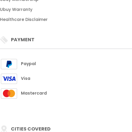
Ubuy Warranty
Healthcare Disclaimer
PAYMENT
Paypal
Visa
Mastercard
CITIES COVERED